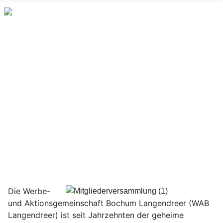
Home
WAB Langendreer
Starkes Miteinander
Mitglieder
Aufnahmeantrag
Stadtteilmanager
Vorstand
Die Werbe-
und Aktionsgemeinschaft Bochum Langendreer (WAB
Langendreer) ist seit Jahrzehnten der geheime